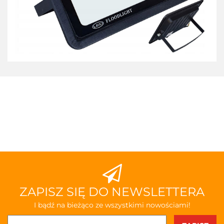
ZAPISZ SIĘ DO NEWSLETTERA
I bądź na bieżąco ze wszystkimi nowościami!