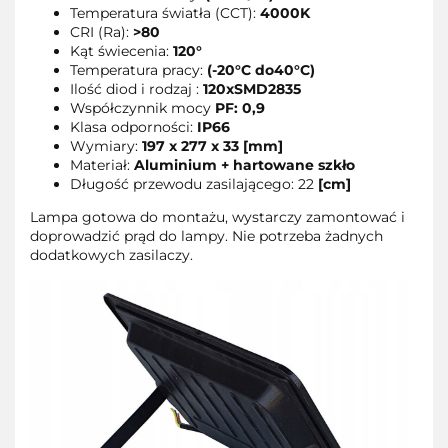
Temperatura światła (CCT):
4000K
CRI (Ra):
>80
Kąt świecenia:
120°
Temperatura pracy:
(-20°C do40°C)
Ilość diod i rodzaj :
120xSMD2835
Współczynnik mocy
PF: 0,9
Klasa odporności:
IP66
Wymiary:
197 x 277 x 33 [mm]
Materiał:
Aluminium + hartowane szkło
Długość przewodu zasilającego: 22
[cm]
Lampa gotowa do montażu, wystarczy zamontować i
doprowadzić prąd do lampy. Nie potrzeba żadnych
dodatkowych zasilaczy.