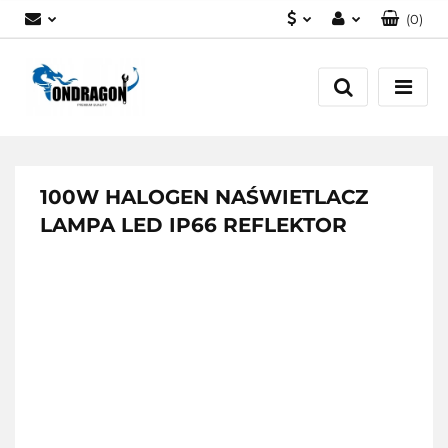
(
0
)
PLN
Zaloguj się
EUR
Załóż konto
Dodaj zgłoszenie
Zgody cookies
100W HALOGEN NAŚWIETLACZ
LAMPA LED IP66 REFLEKTOR