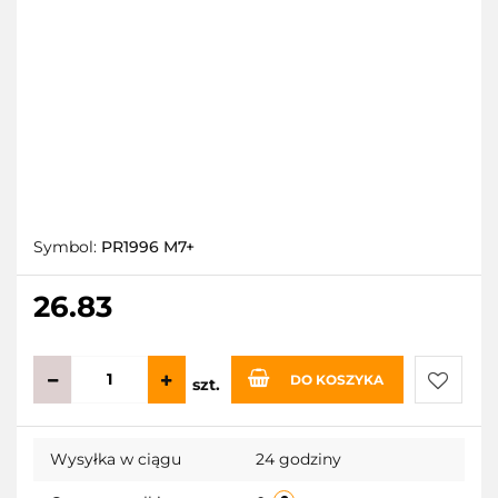
Symbol:
PR1996 M7+
26.83
DO KOSZYKA
szt.
Do
Wysyłka w ciągu
24 godziny
przecho