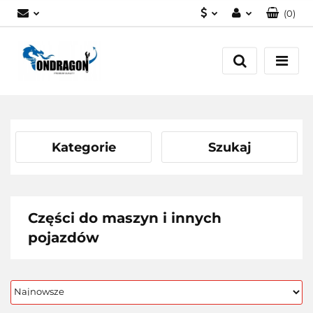
(
0
)
PLN
Zaloguj się
EUR
Załóż konto
Dodaj zgłoszenie
Zgody cookies
Kategorie
Szukaj
Części do maszyn i innych
pojazdów