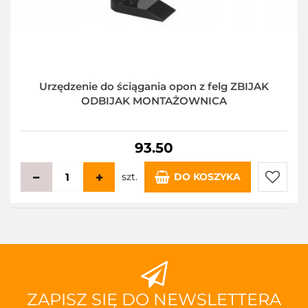
Urzędzenie do ściągania opon z felg ZBIJAK
ODBIJAK MONTAŻOWNICA
93.50
szt.
DO KOSZYKA
Do
przecho
ZAPISZ SIĘ DO NEWSLETTERA