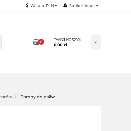
Waluta:
PLN
Strefa klienta
KONTAKT
PLN
Zaloguj się
EUR
Załóż konto
Dodaj zgłoszenie
TWÓJ KOSZYK
0
Zgody cookies
0,00 zł
KONTAKT
smarów
Pompy do paliw