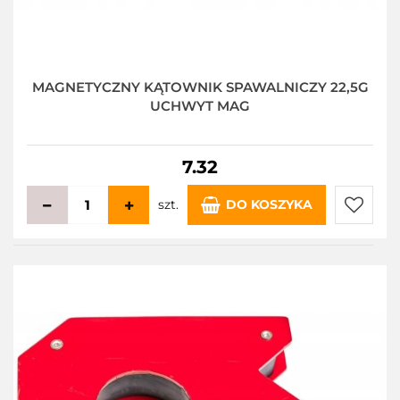
MAGNETYCZNY KĄTOWNIK SPAWALNICZY 22,5G
UCHWYT MAG
7.32
szt.
DO KOSZYKA
Do
przecho