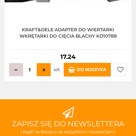
KRAFT&DELE ADAPTER DO WIERTARKI
WKRĘTARKI DO CIĘCIA BLACHY KD10788
17.24
szt.
DO KOSZYKA
Do
przecho
ZAPISZ SIĘ DO NEWSLETTERA
I bądź na bieżąco ze wszystkimi nowościami!