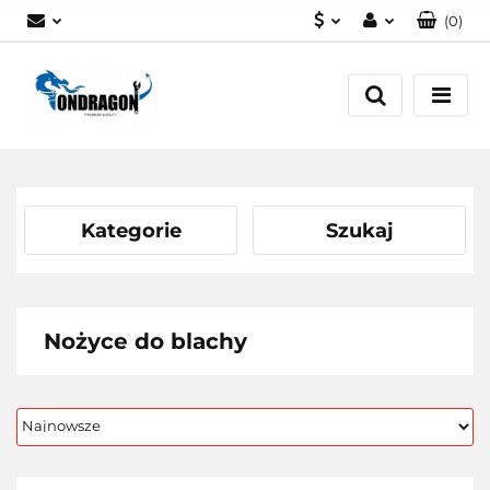
(
0
)
PLN
Zaloguj się
EUR
Załóż konto
Dodaj zgłoszenie
Zgody cookies
Kategorie
Szukaj
Nożyce do blachy