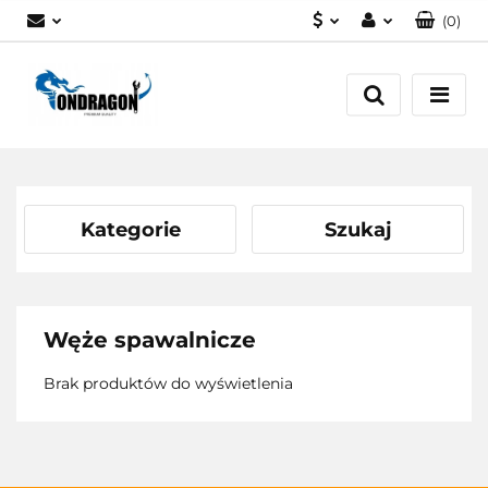
(
0
)
PLN
Zaloguj się
EUR
Załóż konto
Dodaj zgłoszenie
Zgody cookies
Kategorie
Szukaj
Węże spawalnicze
Brak produktów do wyświetlenia