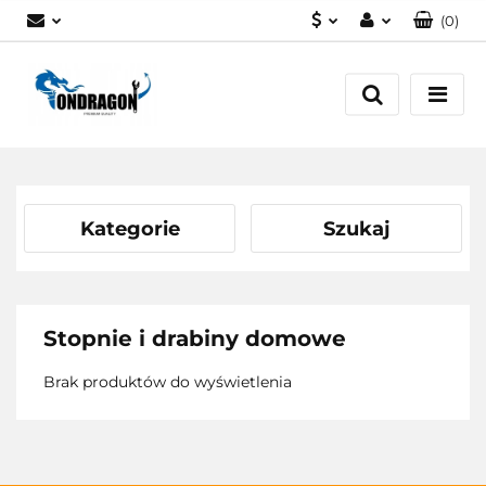
(
0
)
PLN
Zaloguj się
EUR
Załóż konto
Dodaj zgłoszenie
Zgody cookies
Kategorie
Szukaj
Stopnie i drabiny domowe
Brak produktów do wyświetlenia