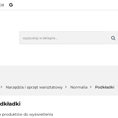
08
NOWOŚCI
BESTSELLERY
WSZYSTKIE TOWARY
ORIE
NOWOŚCI
BESTSELLERY
WSZYSTKIE TOWARY
Narzędzia i sprzęt warsztatowy
Normalia
Podkładki
dkładki
k produktów do wyświetlenia