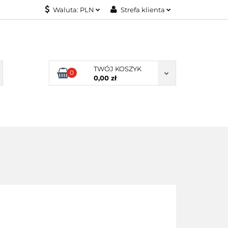
Waluta:
PLN
Strefa klienta
KONTAKT
PLN
Zaloguj się
EUR
Załóż konto
Dodaj zgłoszenie
TWÓJ KOSZYK
0
Zgody cookies
0,00 zł
KONTAKT