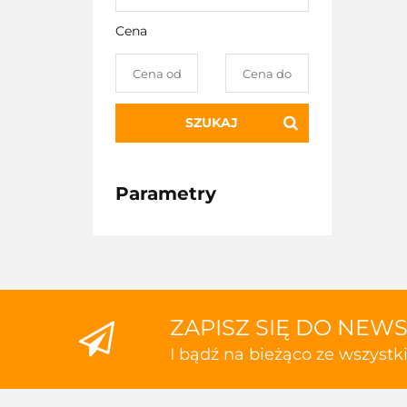
Cena
SZUKAJ
Parametry
ZAPISZ SIĘ DO NEW
I bądź na bieżąco ze wszyst