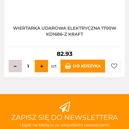
WIERTARKA UDAROWA ELEKTRYCZNA 1700W
KD1686-Z KRAFT
82.93
szt.
DO KOSZYKA
Do
przecho
ZAPISZ SIĘ DO NEWSLETTERA
I bądź na bieżąco ze wszystkimi nowościami!