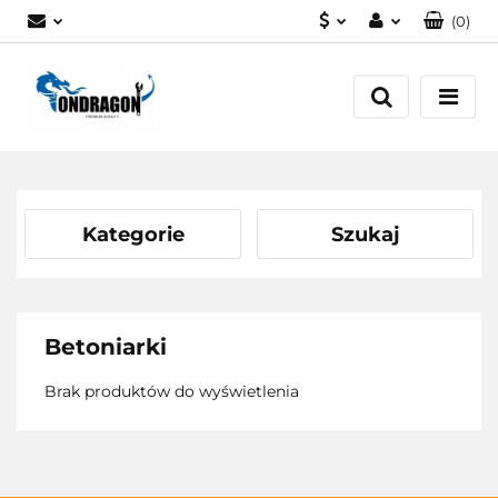
(
0
)
PLN
Zaloguj się
EUR
Załóż konto
Dodaj zgłoszenie
Zgody cookies
Kategorie
Szukaj
Betoniarki
Brak produktów do wyświetlenia