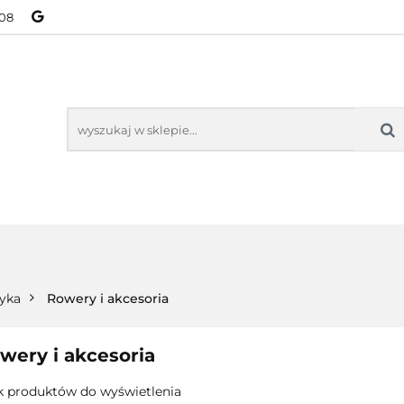
08
NOWOŚCI
BESTSELLERY
WSZYSTKIE TOWARY
ORIE
NOWOŚCI
BESTSELLERY
WSZYSTKIE TOWARY
tyka
Rowery i akcesoria
wery i akcesoria
k produktów do wyświetlenia