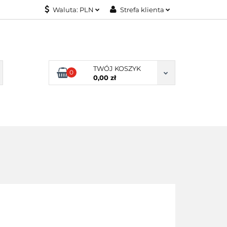
Waluta:
PLN
Strefa klienta
KONTAKT
PLN
Zaloguj się
EUR
Załóż konto
Dodaj zgłoszenie
TWÓJ KOSZYK
0
Zgody cookies
0,00 zł
KONTAKT