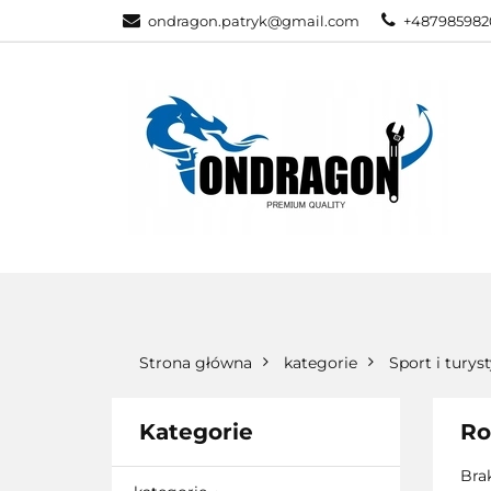
ondragon.patryk@gmail.com
+487985982
KATEGORIE
WSZYSTKIE KATEGORIE
KATEG
Strona główna
kategorie
Sport i turys
Kategorie
Ro
Bra