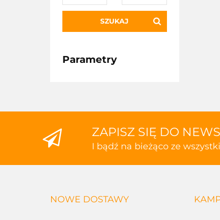
SZUKAJ
Parametry
ZAPISZ SIĘ DO NEW
I bądź na bieżąco ze wszyst
NOWE DOSTAWY
KAMP