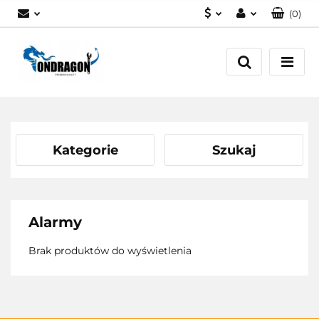
(
0
)
PLN
Zaloguj się
EUR
Załóż konto
Dodaj zgłoszenie
Zgody cookies
Kategorie
Szukaj
Alarmy
Brak produktów do wyświetlenia