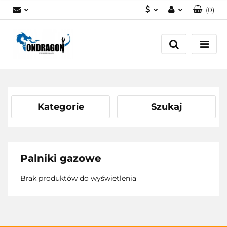
(
0
)
PLN
Zaloguj się
EUR
Załóż konto
Dodaj zgłoszenie
Zgody cookies
Kategorie
Szukaj
Palniki gazowe
Brak produktów do wyświetlenia