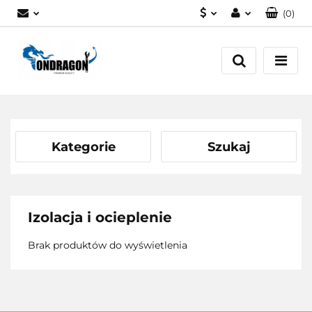
(
0
)
PLN
Zaloguj się
EUR
Załóż konto
Dodaj zgłoszenie
Zgody cookies
Kategorie
Szukaj
Izolacja i ocieplenie
Brak produktów do wyświetlenia