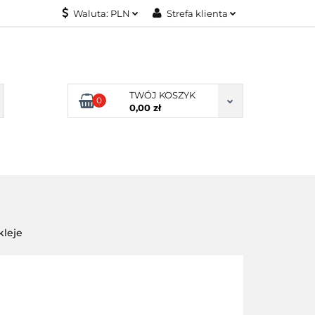
Waluta:
PLN
Strefa klienta
KONTAKT
PLN
Zaloguj się
EUR
Załóż konto
Dodaj zgłoszenie
TWÓJ KOSZYK
0
Zgody cookies
0,00 zł
KONTAKT
kleje