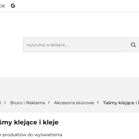
08
NOWOŚCI
BESTSELLERY
WSZYSTKIE TOWARY
ORIE
NOWOŚCI
BESTSELLERY
WSZYSTKIE TOWARY
i
Biuro i Reklama
Akcesoria biurowe
Taśmy klejące i 
śmy klejące i kleje
k produktów do wyświetlenia