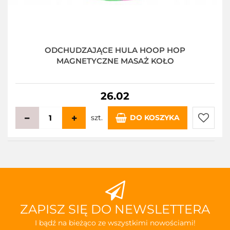
ODCHUDZAJĄCE HULA HOOP HOP
MAGNETYCZNE MASAŻ KOŁO
26.02
szt.
DO KOSZYKA
Do
przecho
ZAPISZ SIĘ DO NEWSLETTERA
I bądź na bieżąco ze wszystkimi nowościami!