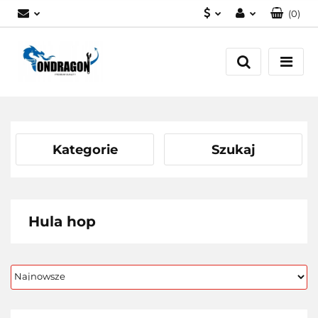
(
0
)
PLN
Zaloguj się
EUR
Załóż konto
Dodaj zgłoszenie
Zgody cookies
Kategorie
Szukaj
Hula hop