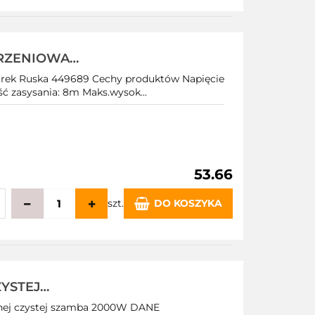
echowalni
RZENIOWA
WA MOCNA
ek Ruska 449689 Cechy produktów Napięcie
 zasysania: 8m Maks.wysok...
53.66
szt.
DO KOSZYKA
echowalni
YSTEJ
KIEM 2000W
nej czystej szamba 2000W DANE