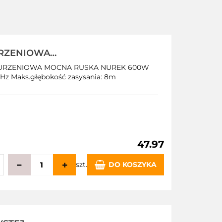
RZENIOWA
 600W
NURZENIOWA MOCNA RUSKA NUREK 600W
Hz Maks.głębokość zasysania: 8m
47.97
szt.
DO KOSZYKA
echowalni