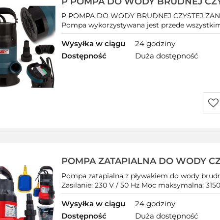
P POMPA DO WODY BRUDNEJ CZ
ZANURZENIOWA
P POMPA DO WODY BRUDNEJ CZYSTEJ ZA
Pompa wykorzystywana jest przede wszystkim 
Wysyłka w ciągu
24 godziny
Dostępność
Duża dostępność
Do
prz
POMPA ZATAPIALNA DO WODY CZ
BRUDNEJ DESZCZÓWKI z PŁYWAK
Pompa zatapialna z pływakiem do wody bru
mocna
Zasilanie: 230 V / 50 Hz Moc maksymalna: 31
Wysyłka w ciągu
24 godziny
Dostępność
Duża dostępność