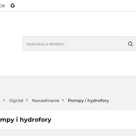
08
NOWOŚCI
BESTSELLERY
WSZYSTKIE TOWARY
ORIE
NOWOŚCI
BESTSELLERY
WSZYSTKIE TOWARY
d
Ogród
Nawadnianie
Pompy i hydrofory
mpy i hydrofory