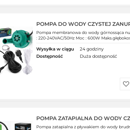
Do
prz
POMPA DO WODY CZYSTEJ ZANU
RUSKA GŁĘBINOWA MEMBRANO
Pompa membranowa do wody górnossąca nur
600W
: 220-240VAC/50Hz Moc : 600W Maks.głębokość
Wysyłka w ciągu
24 godziny
Dostępność
Duża dostępność
Do
prz
POMPA ZATAPIALNA DO WODY CZ
BRUDNEJ DESZCZÓWKI z PŁYWA
Pompa zatapialna z pływakiem do wody brud