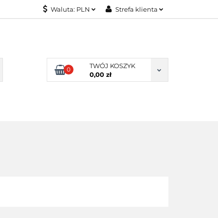
Waluta:
PLN
Strefa klienta
KONTAKT
PLN
Zaloguj się
EUR
Załóż konto
Dodaj zgłoszenie
TWÓJ KOSZYK
0
Zgody cookies
0,00 zł
KONTAKT