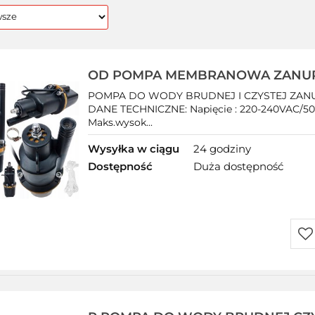
OD POMPA MEMBRANOWA ZANU
GÓRNOSSĄCA DO WODY STUDNI
POMPA DO WODY BRUDNEJ I CZYSTEJ ZA
GŁĘBINOWA
DANE TECHNICZNE: Napięcie : 220-240VAC/50
Maks.wysok...
Wysyłka w ciągu
24 godziny
Dostępność
Duża dostępność
Do
prz