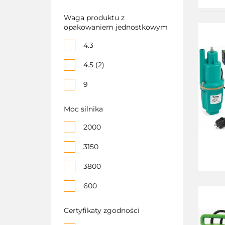
OD5028
Waga produktu z
opakowaniem jednostkowym
ox7021
4.3
4.5 (2)
9
Moc silnika
2000
3150
3800
600
Certyfikaty zgodności