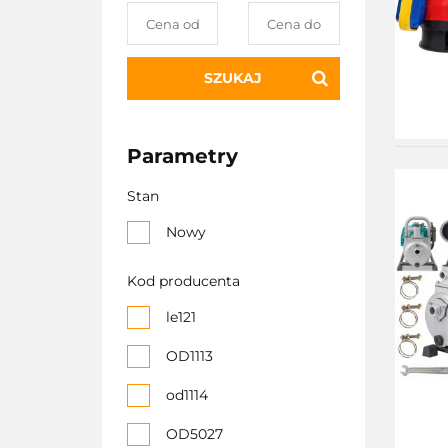
SZUKAJ
Parametry
Stan
Nowy
Kod producenta
le121
OD1113
od1114
OD5027