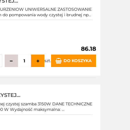
YSTEJ
NURZENIOW UNIWERSALNE ZASTOSOWANIE
do pompowania wody czystej i brudnej np...
86.18
szt.
DO KOSZYKA
echowalni
YSTEJ
IEM 3150W
dnej czystej szamba 3150W DANE TECHNICZNE
500 W Wydajność maksymalna: ...