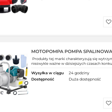
Do
prz
MOTOPOMPA POMPA SPALINOW
ŁATWE ZASYSANIE DO WODY 800L/
Produkty tej marki charakteryzują się wytrzy
niezwykle ważne w dzisiejszych czasach konkur
Wysyłka w ciągu
24 godziny
Dostępność
Duża dostępność