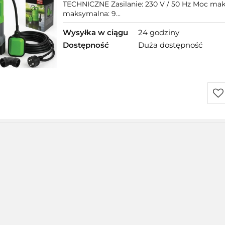
mocna
TECHNICZNE Zasilanie: 230 V / 50 Hz Moc m
maksymalna: 9...
Wysyłka w ciągu
24 godziny
Dostępność
Duża dostępność
Do
prz