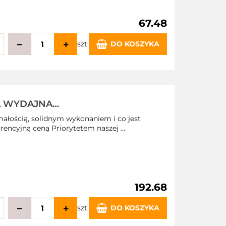
67.48
szt.
DO KOSZYKA
echowalni
A WYDAJNA
MIN 1" 5,2km
małością, solidnym wykonaniem i co jest
encyjną ceną Priorytetem naszej ...
192.68
szt.
DO KOSZYKA