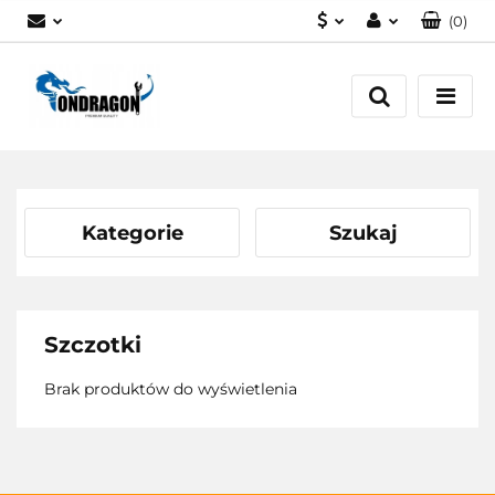
(
0
)
PLN
Zaloguj się
EUR
Załóż konto
Dodaj zgłoszenie
Zgody cookies
Kategorie
Szukaj
Szczotki
Brak produktów do wyświetlenia