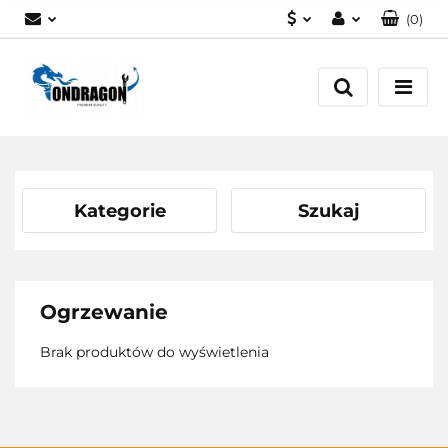
(
0
)
PLN
Zaloguj się
EUR
Załóż konto
Dodaj zgłoszenie
Zgody cookies
Kategorie
Szukaj
Ogrzewanie
Brak produktów do wyświetlenia