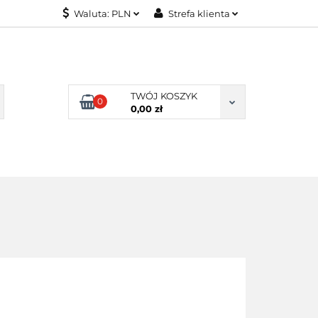
Waluta:
PLN
Strefa klienta
KONTAKT
PLN
Zaloguj się
EUR
Załóż konto
Dodaj zgłoszenie
TWÓJ KOSZYK
0
Zgody cookies
0,00 zł
KONTAKT