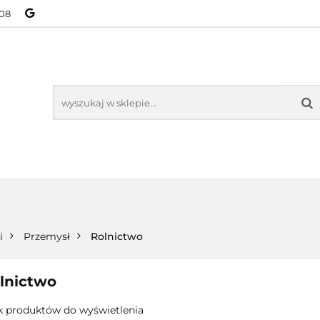
08
NOWOŚCI
BESTSELLERY
WSZYSTKIE TOWARY
ORIE
NOWOŚCI
BESTSELLERY
WSZYSTKIE TOWARY
i
Przemysł
Rolnictwo
lnictwo
k produktów do wyświetlenia