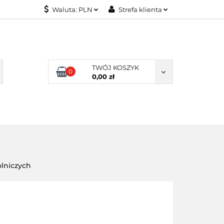
Waluta:
PLN
Strefa klienta
KONTAKT
PLN
Zaloguj się
EUR
Załóż konto
Dodaj zgłoszenie
TWÓJ KOSZYK
0
Zgody cookies
0,00 zł
KONTAKT
olniczych