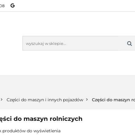
08
NOWOŚCI
BESTSELLERY
WSZYSTKIE TOWARY
ORIE
NOWOŚCI
BESTSELLERY
WSZYSTKIE TOWARY
Części do maszyn i innych pojazdów
Części do maszyn r
ęści do maszyn rolniczych
k produktów do wyświetlenia