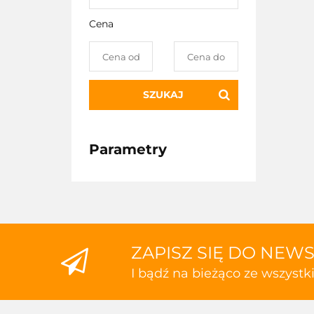
Cena
SZUKAJ
Parametry
ZAPISZ SIĘ DO NEW
I bądź na bieżąco ze wszyst