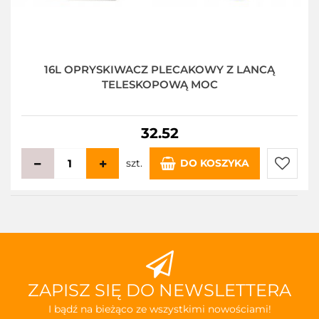
16L OPRYSKIWACZ PLECAKOWY Z LANCĄ
TELESKOPOWĄ MOC
32.52
szt.
DO KOSZYKA
Do
przecho
ZAPISZ SIĘ DO NEWSLETTERA
I bądź na bieżąco ze wszystkimi nowościami!