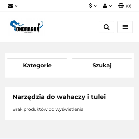
(
0
)
PLN
Zaloguj się
EUR
Załóż konto
Dodaj zgłoszenie
Zgody cookies
Kategorie
Szukaj
Narzędzia do wahaczy i tulei
Brak produktów do wyświetlenia