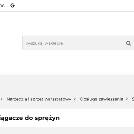
08
NOWOŚCI
BESTSELLERY
WSZYSTKIE TOWARY
ORIE
NOWOŚCI
BESTSELLERY
WSZYSTKIE TOWARY
Narzędzia i sprzęt warsztatowy
Obsługa zawieszenia
iągacze do sprężyn