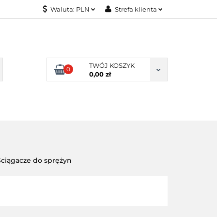
Waluta:
PLN
Strefa klienta
KONTAKT
PLN
Zaloguj się
EUR
Załóż konto
Dodaj zgłoszenie
TWÓJ KOSZYK
0
Zgody cookies
0,00 zł
KONTAKT
Ściągacze do sprężyn