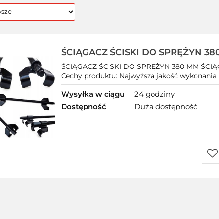
ŚCIĄGACZ ŚCISKI DO SPRĘŻYN 38
ŚCIĄGACZE
ŚCIĄGACZ ŚCISKI DO SPRĘŻYN 380 MM ŚCIĄG
Cechy produktu: Najwyższa jakość wykonania
Wysyłka w ciągu
24 godziny
Dostępność
Duża dostępność
Do
prz