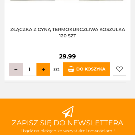
ZŁĄCZKA Z CYNĄ TERMOKURCZLIWA KOSZULKA
120 SZT
29.99
szt.
DO KOSZYKA
Do
przecho
ZAPISZ SIĘ DO NEWSLETTERA
I bądź na bieżąco ze wszystkimi nowościami!