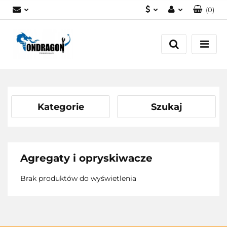
(
0
)
PLN
Zaloguj się
EUR
Załóż konto
Dodaj zgłoszenie
Zgody cookies
Kategorie
Szukaj
Agregaty i opryskiwacze
Brak produktów do wyświetlenia