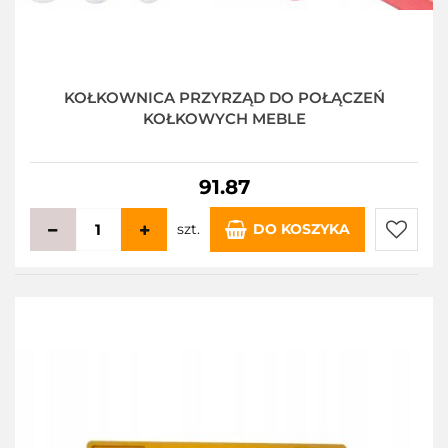
KOŁKOWNICA PRZYRZĄD DO POŁĄCZEŃ
KOŁKOWYCH MEBLE
91.87
szt.
DO KOSZYKA
Do
przecho