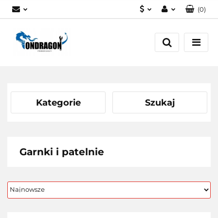
(
0
)
PLN
Zaloguj się
EUR
Załóż konto
Dodaj zgłoszenie
Zgody cookies
Kategorie
Szukaj
Garnki i patelnie