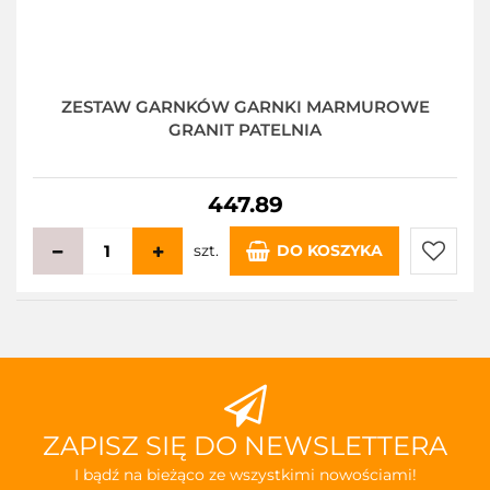
ZESTAW GARNKÓW GARNKI MARMUROWE
GRANIT PATELNIA
447.89
szt.
DO KOSZYKA
Do
przecho
ZAPISZ SIĘ DO NEWSLETTERA
I bądź na bieżąco ze wszystkimi nowościami!