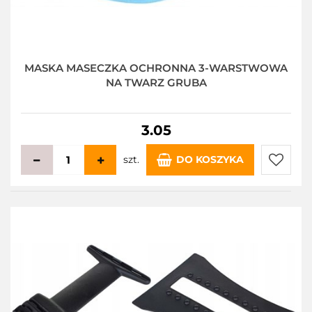
MASKA MASECZKA OCHRONNA 3-WARSTWOWA
NA TWARZ GRUBA
3.05
szt.
DO KOSZYKA
Do
przecho