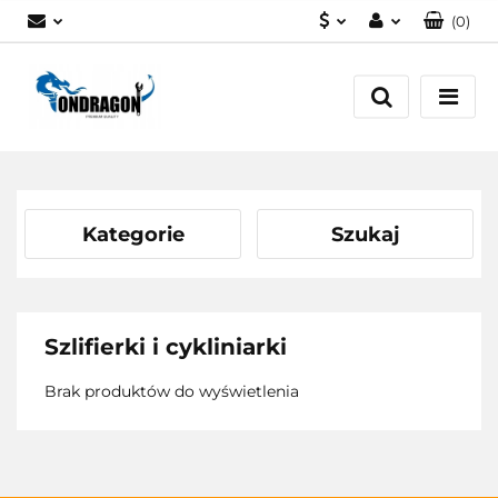
(
0
)
PLN
Zaloguj się
EUR
Załóż konto
Dodaj zgłoszenie
Zgody cookies
Kategorie
Szukaj
Szlifierki i cykliniarki
Brak produktów do wyświetlenia