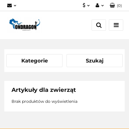
(
0
)
PLN
Zaloguj się
EUR
Załóż konto
Dodaj zgłoszenie
Zgody cookies
Kategorie
Szukaj
Artykuły dla zwierząt
Brak produktów do wyświetlenia