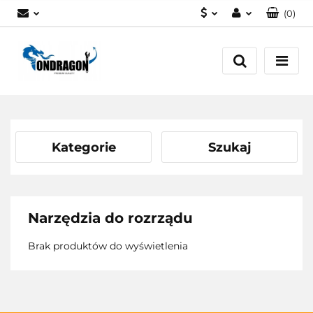
(
0
)
PLN
Zaloguj się
EUR
Załóż konto
Dodaj zgłoszenie
Zgody cookies
Kategorie
Szukaj
Narzędzia do rozrządu
Brak produktów do wyświetlenia