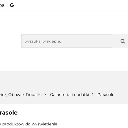
08
NOWOŚCI
BESTSELLERY
WSZYSTKIE TOWARY
ORIE
NOWOŚCI
BESTSELLERY
WSZYSTKIE TOWARY
ież, Obuwie, Dodatki
Galanteria i dodatki
Parasole
rasole
k produktów do wyświetlenia