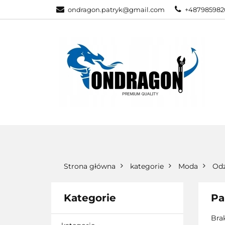
ondragon.patryk@gmail.com
+487985982
KATEGORIE
WSZYSTKIE KATEGORIE
KATEG
Strona główna
kategorie
Moda
Odz
Kategorie
Pa
Bra