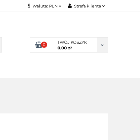
Waluta:
PLN
Strefa klienta
KONTAKT
PLN
Zaloguj się
EUR
Załóż konto
Dodaj zgłoszenie
TWÓJ KOSZYK
0
Zgody cookies
0,00 zł
KONTAKT