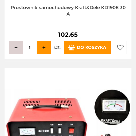
Prostownik samochodowy Kraft&Dele KD1908 30
A
102.65
szt.
DO KOSZYKA
Do
przecho