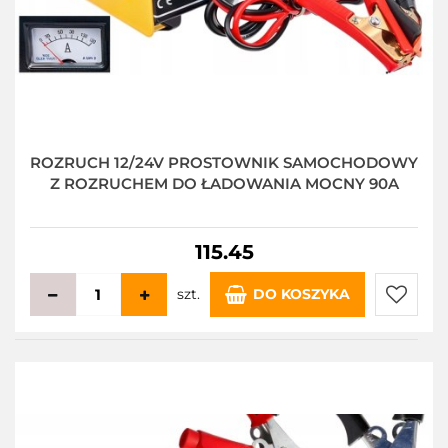
ROZRUCH 12/24V PROSTOWNIK SAMOCHODOWY
Z ROZRUCHEM DO ŁADOWANIA MOCNY 90A
115.45
szt.
DO KOSZYKA
Do
przecho