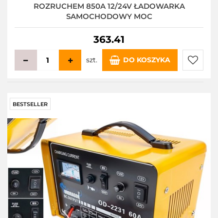
ROZRUCHEM 850A 12/24V ŁADOWARKA
SAMOCHODOWY MOC
363.41
szt.
DO KOSZYKA
Do
przecho
BESTSELLER