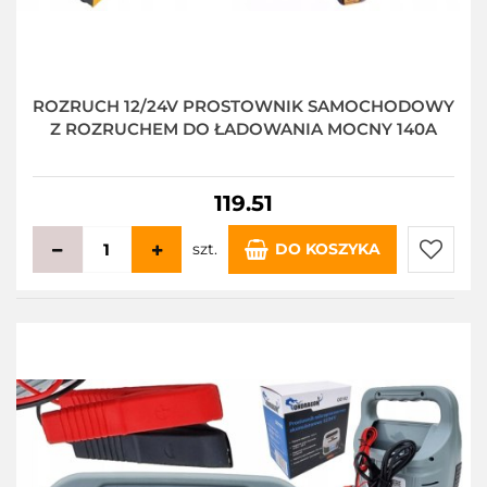
ROZRUCH 12/24V PROSTOWNIK SAMOCHODOWY
Z ROZRUCHEM DO ŁADOWANIA MOCNY 140A
119.51
szt.
DO KOSZYKA
Do
przecho