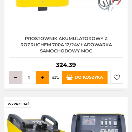
PROSTOWNIK AKUMULATOROWY Z
ROZRUCHEM 700A 12/24V ŁADOWARKA
SAMOCHODOWY MOC
324.39
szt.
DO KOSZYKA
Do
przecho
WYPRZEDAŻ