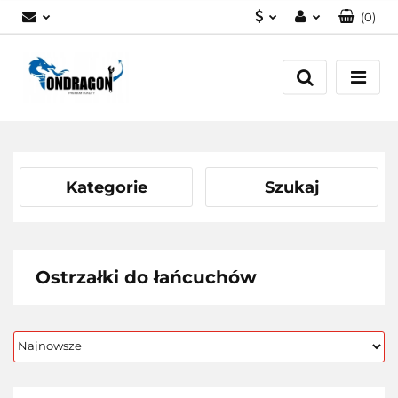
(
0
)
PLN
Zaloguj się
EUR
Załóż konto
Dodaj zgłoszenie
Zgody cookies
Kategorie
Szukaj
Ostrzałki do łańcuchów