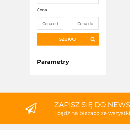
Cena
SZUKAJ
Parametry
ZAPISZ SIĘ DO NEW
I bądź na bieżąco ze wszyst