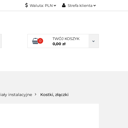
Waluta:
PLN
Strefa klienta
KONTAKT
PLN
Zaloguj się
EUR
Załóż konto
Dodaj zgłoszenie
TWÓJ KOSZYK
0
Zgody cookies
0,00 zł
KONTAKT
iały instalacyjne
Kostki, złączki