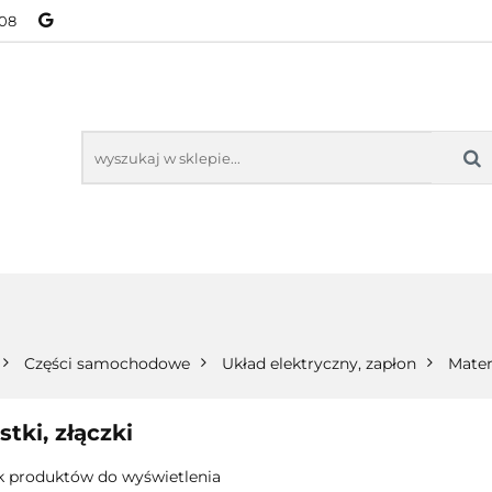
08
NOWOŚCI
BESTSELLERY
WSZYSTKIE TOWARY
ORIE
NOWOŚCI
BESTSELLERY
WSZYSTKIE TOWARY
Części samochodowe
Układ elektryczny, zapłon
Mater
stki, złączki
k produktów do wyświetlenia