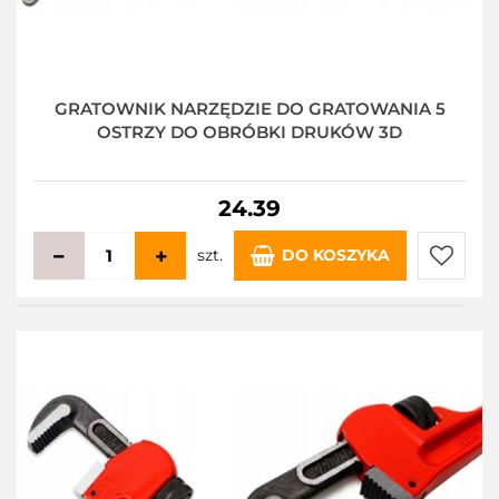
GRATOWNIK NARZĘDZIE DO GRATOWANIA 5
OSTRZY DO OBRÓBKI DRUKÓW 3D
24.39
szt.
DO KOSZYKA
Do
przecho