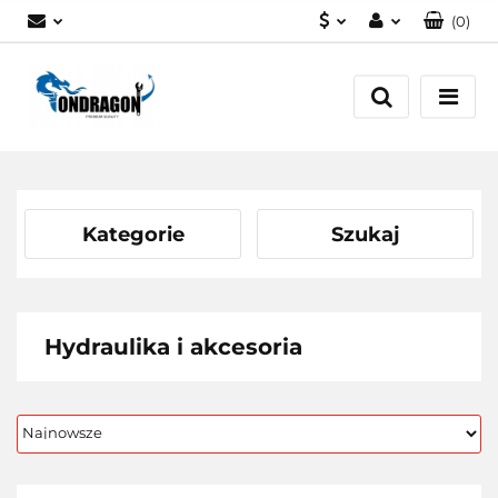
(
0
)
PLN
Zaloguj się
EUR
Załóż konto
Dodaj zgłoszenie
Zgody cookies
Kategorie
Szukaj
Hydraulika i akcesoria