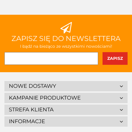
przecho
ZAPISZ SIĘ DO NEWSLETTERA
I bądź na bieżąco ze wszystkimi nowościami!
NOWE DOSTAWY
KAMPANIE PRODUKTOWE
STREFA KLIENTA
INFORMACJE