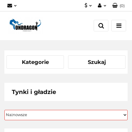
(
0
)
PLN
Zaloguj się
EUR
Załóż konto
Dodaj zgłoszenie
Zgody cookies
Kategorie
Szukaj
Tynki i gładzie