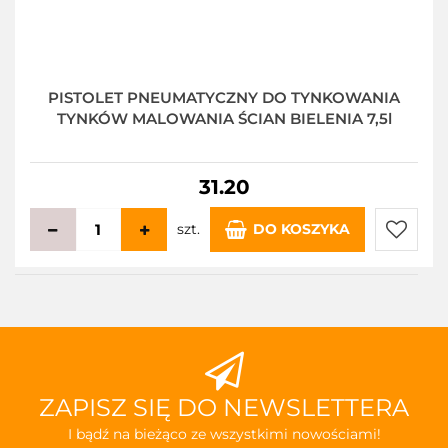
PISTOLET PNEUMATYCZNY DO TYNKOWANIA
TYNKÓW MALOWANIA ŚCIAN BIELENIA 7,5l
31.20
szt.
DO KOSZYKA
Do
przecho
ZAPISZ SIĘ DO NEWSLETTERA
I bądź na bieżąco ze wszystkimi nowościami!