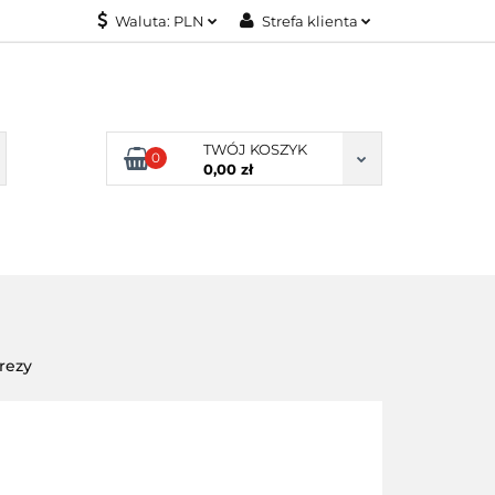
Waluta:
PLN
Strefa klienta
KONTAKT
PLN
Zaloguj się
EUR
Załóż konto
Dodaj zgłoszenie
TWÓJ KOSZYK
0
Zgody cookies
0,00 zł
KONTAKT
rezy