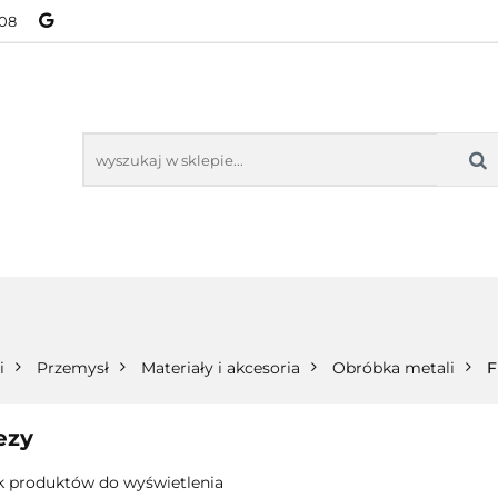
08
NOWOŚCI
BESTSELLERY
WSZYSTKIE TOWARY
ORIE
NOWOŚCI
BESTSELLERY
WSZYSTKIE TOWARY
i
Przemysł
Materiały i akcesoria
Obróbka metali
F
ezy
k produktów do wyświetlenia