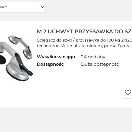
M 2 UCHWYT PRZYSSAWKA DO SZ
GLAZURY PŁYTEK
Ściągacz do szyb / przyssawka do 100 kg 2x
techniczne Materiał: aluminium, guma Typ z
Wysyłka w ciągu
24 godziny
Dostępność
Duża dostępność
Do
prz