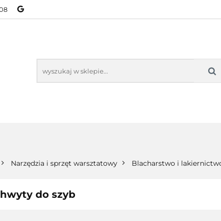
08
NOWOŚCI
BESTSELLERY
WSZYSTKIE TOWARY
ORIE
NOWOŚCI
BESTSELLERY
WSZYSTKIE TOWARY
Narzędzia i sprzęt warsztatowy
Blacharstwo i lakiernictw
hwyty do szyb