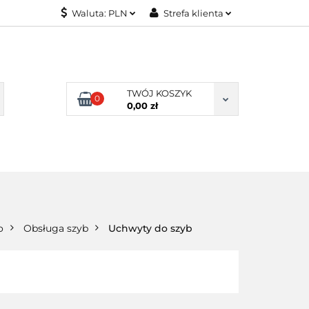
Waluta:
PLN
Strefa klienta
KONTAKT
PLN
Zaloguj się
EUR
Załóż konto
Dodaj zgłoszenie
TWÓJ KOSZYK
0
Zgody cookies
0,00 zł
KONTAKT
o
Obsługa szyb
Uchwyty do szyb