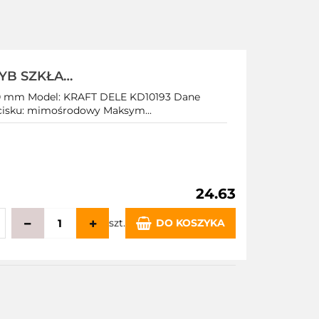
YB SZKŁA
120 mm Model: KRAFT DELE KD10193 Dane
acisku: mimośrodowy Maksym...
24.63
szt.
DO KOSZYKA
echowalni