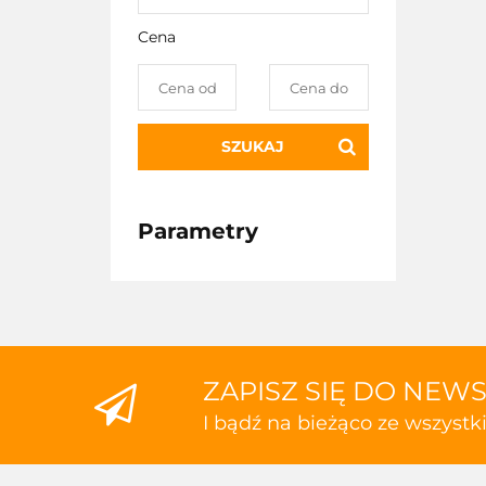
Cena
SZUKAJ
Parametry
ZAPISZ SIĘ DO NEW
I bądź na bieżąco ze wszyst