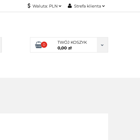
Waluta:
PLN
Strefa klienta
KONTAKT
PLN
Zaloguj się
EUR
Załóż konto
Dodaj zgłoszenie
TWÓJ KOSZYK
0
Zgody cookies
0,00 zł
KONTAKT