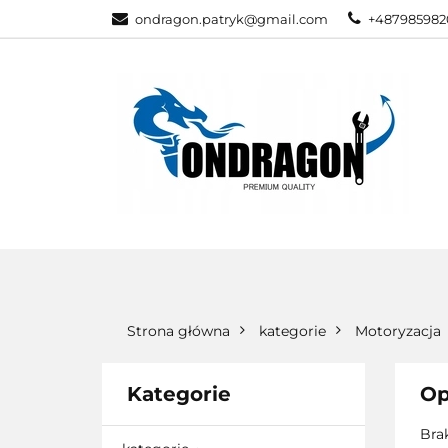
ondragon.patryk@gmail.com
+487985982
KATEGORIE
WSZYSTKIE KATEGORIE
KATEG
Strona główna
kategorie
Motoryzacja
Kategorie
Op
Bra