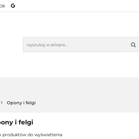
08
NOWOŚCI
BESTSELLERY
WSZYSTKIE TOWARY
ORIE
NOWOŚCI
BESTSELLERY
WSZYSTKIE TOWARY
Opony i felgi
ony i felgi
k produktów do wyświetlenia