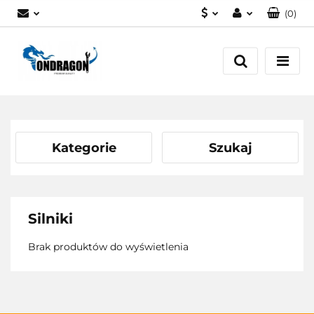
(
0
)
PLN
Zaloguj się
EUR
Załóż konto
Dodaj zgłoszenie
Zgody cookies
Kategorie
Szukaj
Silniki
Brak produktów do wyświetlenia