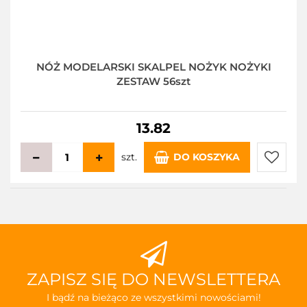
NÓŻ MODELARSKI SKALPEL NOŻYK NOŻYKI
ZESTAW 56szt
13.82
szt.
DO KOSZYKA
Do
przecho
ZAPISZ SIĘ DO NEWSLETTERA
I bądź na bieżąco ze wszystkimi nowościami!