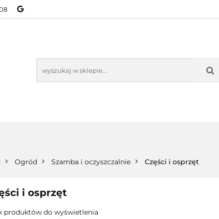
08
NOWOŚCI
BESTSELLERY
WSZYSTKIE TOWARY
ORIE
NOWOŚCI
BESTSELLERY
WSZYSTKIE TOWARY
d
Ogród
Szamba i oczyszczalnie
Części i osprzęt
ęści i osprzęt
k produktów do wyświetlenia