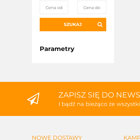
SZUKAJ
Parametry
ZAPISZ SIĘ DO NEW
I bądź na bieżąco ze wszyst
NOWE DOSTAWY
KAMP