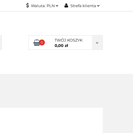
Waluta:
PLN
Strefa klienta
KONTAKT
PLN
Zaloguj się
EUR
Załóż konto
Dodaj zgłoszenie
TWÓJ KOSZYK
0
Zgody cookies
0,00 zł
KONTAKT