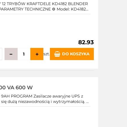
NY 12 TRYBÓW KRAFTDELE KD4182 BLENDER
ARAMETRY TECHNICZNE ⚙️ Model: KD4182...
82.93
szt.
DO KOSZYKA
echowalni
000 VA 600 W
9AH PROGRAM Zasilacze awaryjne UPS z
ię dużą niezawodnością i wytrzymałością. ...