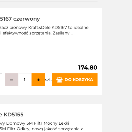
echowalni
5167 czerwony
acz pionowy Kraft&Dele KD5167 to idealne
efektywność sprzątania. Zasilany ...
174.80
szt.
DO KOSZYKA
echowalni
e KD5155
wy Domowy 5M Filtr Mocny Lekki
Filtr Odkryj nową jakość sprzątania z