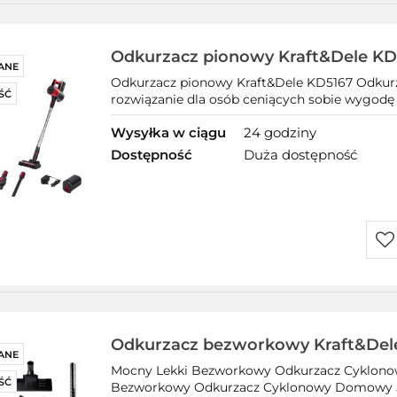
prz
Odkurzacz pionowy Kraft&Dele KD
ANE
Odkurzacz pionowy Kraft&Dele KD5167 Odkurz
ŚĆ
rozwiązanie dla osób ceniących sobie wygodę i 
Wysyłka w ciągu
24 godziny
Dostępność
Duża dostępność
Do
prz
Odkurzacz bezworkowy Kraft&Del
ANE
Mocny Lekki Bezworkowy Odkurzacz Cyklono
ŚĆ
Bezworkowy Odkurzacz Cyklonowy Domowy 5M 