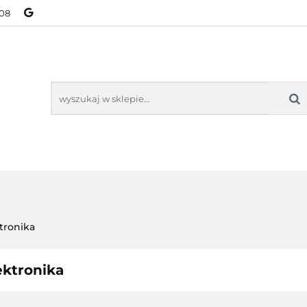
08
NOWOŚCI
BESTSELLERY
WSZYSTKIE TOWARY
ORIE
NOWOŚCI
BESTSELLERY
WSZYSTKIE TOWARY
tronika
ektronika