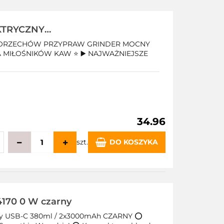
echowalni
KTRYCZNY
 MOCNY 300W
Y ORZECHÓW PRZYPRAW GRINDER MOCNY
 MIŁOŚNIKÓW KAW ⭐ ▶️ NAJWAŻNIEJSZE
34.96
szt.
DO KOSZYKA
echowalni
4170 0 W czarny
śny USB-C 380ml / 2x3000mAh CZARNY ⭕