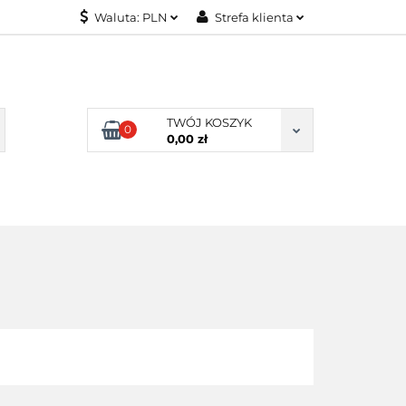
Waluta:
PLN
Strefa klienta
KONTAKT
PLN
Zaloguj się
EUR
Załóż konto
Dodaj zgłoszenie
TWÓJ KOSZYK
0
Zgody cookies
0,00 zł
KONTAKT