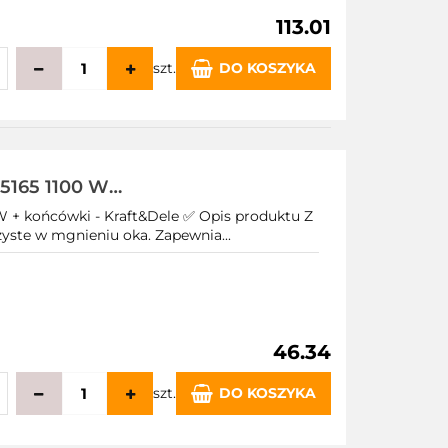
113.01
szt.
DO KOSZYKA
echowalni
5165 1100 W
+ końcówki - Kraft&Dele ✅ Opis produktu Z
yste w mgnieniu oka. Zapewnia...
46.34
szt.
DO KOSZYKA