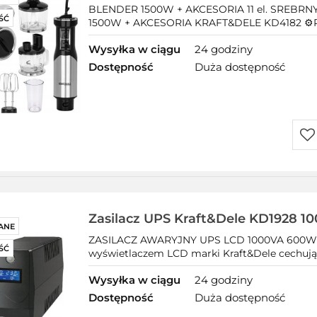
srebrny/szary
BLENDER 1500W + AKCESORIA 11 el. SREBR
ŚĆ
1500W + AKCESORIA KRAFT&DELE KD4182 ⚙️P
Wysyłka w ciągu
24 godziny
Dostępność
Duża dostępność
Do
prz
Zasilacz UPS Kraft&Dele KD1928 1
ANE
ZASILACZ AWARYJNY UPS LCD 1000VA 600W 
ŚĆ
wyświetlaczem LCD marki Kraft&Dele cechują s
Wysyłka w ciągu
24 godziny
Dostępność
Duża dostępność