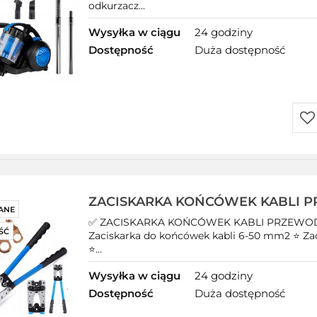
odkurzacz...
Wysyłka w ciągu
24 godziny
Dostępność
Duża dostępność
Do
prz
ZACISKARKA KOŃCÓWEK KABLI
ANE
PRASKA TULEJKI 390 mm 6-50mm
✅ ZACISKARKA KOŃCÓWEK KABLI PRZEWOD
ŚĆ
Zaciskarka do końcówek kabli 6-50 mm2 ⭐ Za
⭐...
Wysyłka w ciągu
24 godziny
Dostępność
Duża dostępność