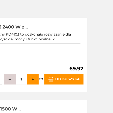
03 2400 W z
czny KD4103 to doskonałe rozwiązanie dla
ysokiej mocy i funkcjonalnej k...
69.92
szt.
DO KOSZYKA
echowalni
 1500 W