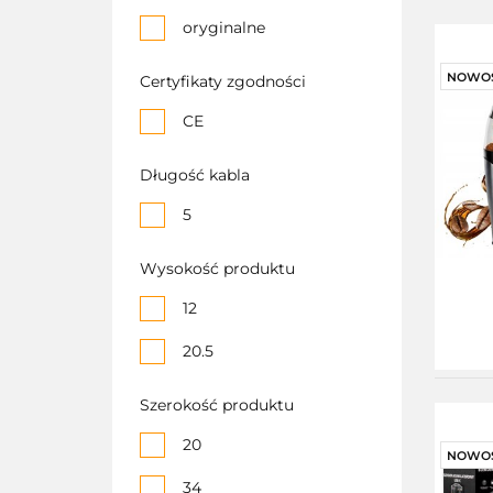
planetarna
oryginalne
Regulacja 6 prędkości
NOWO
Certyfikaty zgodności
Solidna konstrukcja
CE
Solidna podstawa
Długość kabla
System blokady
bezpieczeństwa
5
Tryb pracy
Wysokość produktu
pulsacyjnej
12
Tryb Turbo, 5
poziomów prędkości,
20.5
Duża moc
Szerokość produktu
trzepaczka
20
NOWO
34