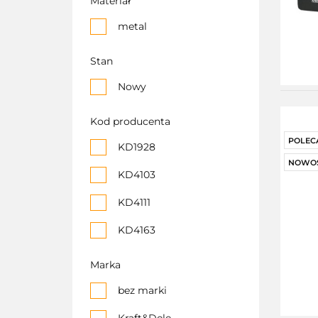
Materiał
metal
Stan
Nowy
Kod producenta
POLEC
KD1928
NOWO
KD4103
KD4111
KD4163
KD4170
Marka
KD4182
bez marki
Kd5155