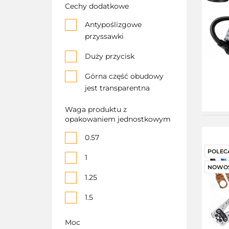
Mikser Ręczny Mocny
Cechy dodatkowe
Tryb TURBO
Antypoślizgowe
Mieszadła
przyssawki
MŁYNEK DO
Duży przycisk
MIELENIA KAWY
ORZECHÓW
Górna część obudowy
PRZYPRAW GRINDER
jest transparentna
OD5040
Metalowy napęd
Waga produktu z
opakowaniem jednostkowym
Miedziany silnik
0.57
mieszadło płaskie
POLEC
1
Misa 6l
NOWO
1.25
MŁYNEK DO
1.5
MIELENIA KAWY
2 (3)
MŁYNEK DO
Moc