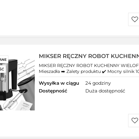
Do
prz
MIKSER RĘCZNY ROBOT KUCHEN
ANE
WIELOFUNKCYJNY 1000W TURBO
MIKSER RĘCZNY ROBOT KUCHENNY WIELOF
ŚĆ
Mieszadła
Mieszadła ➡️ Zalety produktu ✔️ Mocny silnik 10
Wysyłka w ciągu
24 godziny
Dostępność
Duża dostępność
Do