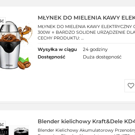
prz
MŁYNEK DO MIELENIA KAWY ELE
ŚĆ
ORZECHÓW PRZYPRAW GRINDER
MŁYNEK DO MIELENIA KAWY ELEKTRYCZN
300W ⭐ BARDZO SOLIDNE URZĄDZENIE DLA
CECHY PRODUKTU: ...
Wysyłka w ciągu
24 godziny
Dostępność
Duża dostępność
Do
prz
Blender kielichowy Kraft&Dele KD
ŚĆ
Blender Kielichowy Akumulatorowy Przeno