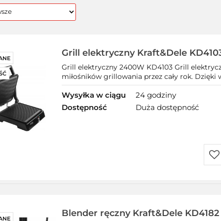
Grill elektryczny Kraft&Dele KD41
ANE
regulacją i odprowadzaniem
Grill elektryczny 2400W KD4103 Grill elektry
ŚĆ
miłośników grillowania przez cały rok. Dzięki w
Wysyłka w ciągu
24 godziny
Dostępność
Duża dostępność
Do
prz
Blender ręczny Kraft&Dele KD4182
ANE