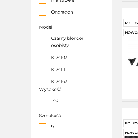
Kraft&Dele
KD5165
Ondragon
KD5167
POLEC
Model
NOWO
MŁYNEK DO
Czarny blender
MIELENIA KAWY
osobisty
WYDAJNY MOCNY
KD4103
OD5040
KD4111
Robot Kuchenny
Ręczny 1000W 5
KD4163
Biegów
Wysokość
KD4182
140
Kd5155
Szerokość
KD5165
POLEC
9
KD5167
NOWO