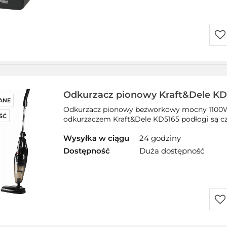
Do
prz
Odkurzacz pionowy Kraft&Dele KD
ANE
srebrny/szary
Odkurzacz pionowy bezworkowy mocny 1100W 
ŚĆ
odkurzaczem Kraft&Dele KD5165 podłogi są cz
Wysyłka w ciągu
24 godziny
Dostępność
Duża dostępność
Do