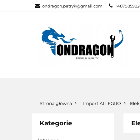
ondragon.patryk@gmail.com
+487985982
KATEGORIE
WSZYSTKIE KATEGORIE
KATEG
Strona główna
_Import ALLEGRO
Elek
Kategorie
El