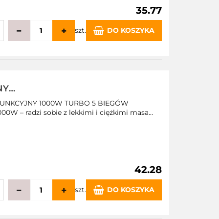
35.77
szt.
DO KOSZYKA
echowalni
NY
 5 BIEGÓW
UNKCYJNY 1000W TURBO 5 BIEGÓW
00W – radzi sobie z lekkimi i ciężkimi masa...
42.28
szt.
DO KOSZYKA