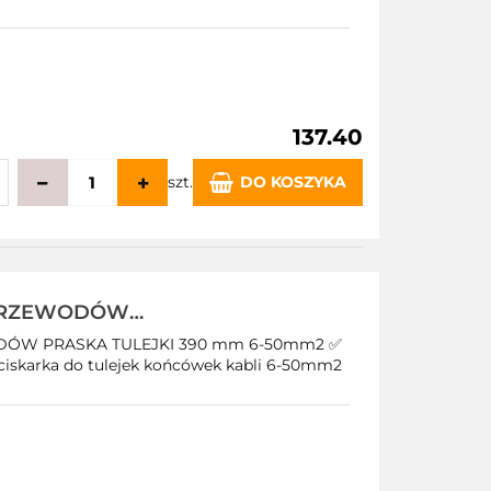
137.40
szt.
DO KOSZYKA
echowalni
 PRZEWODÓW
2 PRO
ÓW PRASKA TULEJKI 390 mm 6-50mm2 ✅
ciskarka do tulejek końcówek kabli 6-50mm2