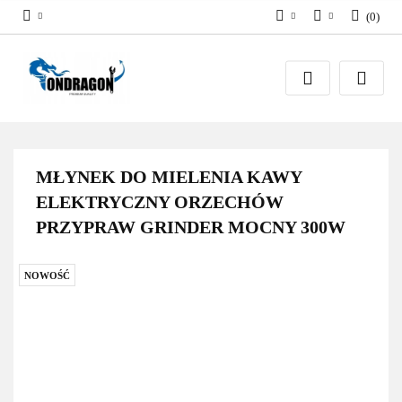
(
0
)
PLN
Zaloguj się
EUR
Załóż konto
Dodaj zgłoszenie
Zgody cookies
MŁYNEK DO MIELENIA KAWY
ELEKTRYCZNY ORZECHÓW
PRZYPRAW GRINDER MOCNY 300W
NOWOŚĆ