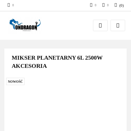
(
0
)
PLN
Zaloguj się
EUR
Załóż konto
Dodaj zgłoszenie
Zgody cookies
MIKSER PLANETARNY 6L 2500W
AKCESORIA
NOWOŚĆ