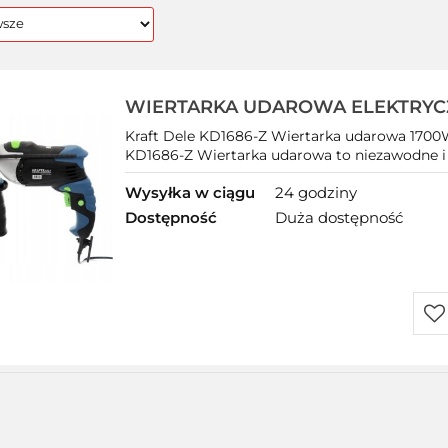
WIERTARKA UDAROWA ELEKTRYC
KD1686-Z KRAFT
Kraft Dele KD1686-Z Wiertarka udarowa 170
KD1686-Z Wiertarka udarowa to niezawodne i b
Wysyłka w ciągu
24 godziny
Dostępność
Duża dostępność
Do
prz