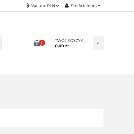
Waluta:
PLN
Strefa klienta
KONTAKT
PLN
Zaloguj się
EUR
Załóż konto
Dodaj zgłoszenie
TWÓJ KOSZYK
0
Zgody cookies
0,00 zł
KONTAKT