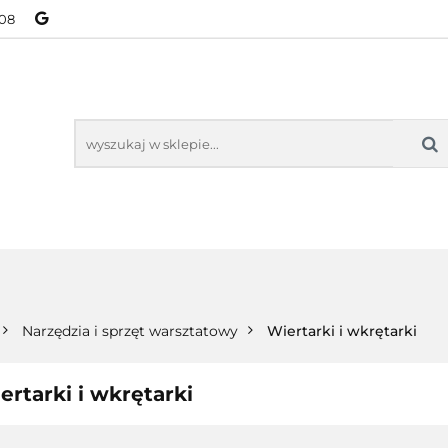
08
NOWOŚCI
BESTSELLERY
WSZYSTKIE TOWARY
ORIE
NOWOŚCI
BESTSELLERY
WSZYSTKIE TOWARY
Narzędzia i sprzęt warsztatowy
Wiertarki i wkrętarki
ertarki i wkrętarki