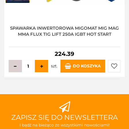
SPAWARKA INWERTOROWA MIGOMAT MIG MAG
MMA FLUX TIG LIFT 250A IGBT HOT START
224.39
szt.
DO KOSZYKA
Do
przecho
ZAPISZ SIĘ DO NEWSLETTERA
I bądź na bieżąco ze wszystkimi nowościami!