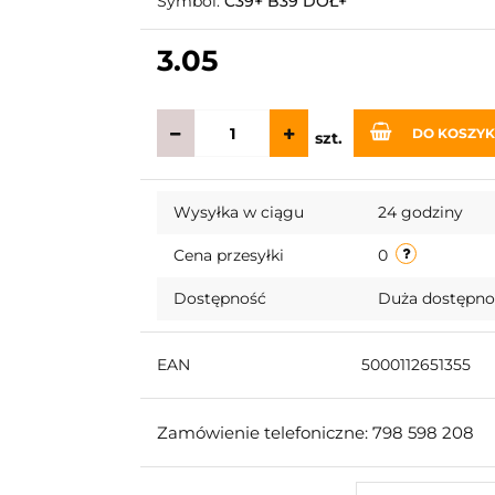
Symbol:
C39+ B39 DÓŁ+
3.05
DO KOSZY
szt.
Wysyłka w ciągu
24 godziny
Cena przesyłki
0
Dostępność
Duża dostępn
EAN
5000112651355
Zamówienie telefoniczne: 798 598 208