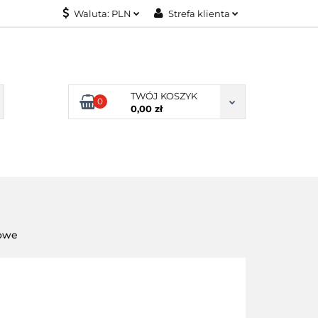
Waluta:
PLN
Strefa klienta
KONTAKT
PLN
Zaloguj się
EUR
Załóż konto
Dodaj zgłoszenie
TWÓJ KOSZYK
0
Zgody cookies
0,00 zł
KONTAKT
zowe