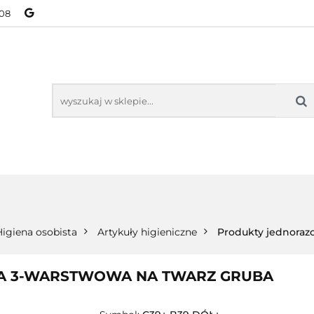
08
NOWOŚCI
BESTSELLERY
WSZYSTKIE TOWARY
ORIE
NOWOŚCI
BESTSELLERY
WSZYSTKIE TOWARY
Higiena osobista
Artykuły higieniczne
Produkty jednora
A 3-WARSTWOWA NA TWARZ GRUBA